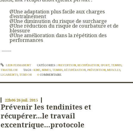
ØUne adaptation plus facile aux charges
d’entraînement
ØUne diminution du risque de surcharge
ØUne réduction du risque de courbature et de
blessure
ØUne amélioration dans la répétition des
performances
........
LIEN PERMANENT
CATÉGORIES :
PREVENTION
,
RECUPÉRATION
,
SPORT
,
TENNIS
,
TRIATHLON
TAGS :
KINE
,
NIMES
,
TENNIS
,
RÉCUPÉRATION
,
PRÉVENTION
,
MUSCLES
,
LIGAMENTS
,
TENDON
0
COMMENTAIRE
22h06
26
juil. 2015
Prévenir les tendinites et
récupérer...le travail
excentrique...protocole