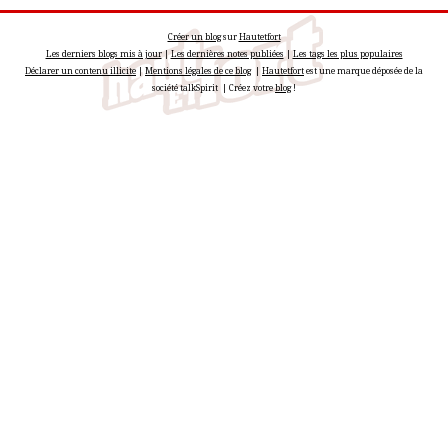
Créer un blog
sur
Hautetfort
Les derniers blogs mis à jour
|
Les dernières notes publiées
|
Les tags les plus populaires
Déclarer un contenu illicite
|
Mentions légales de ce blog
|
Hautetfort
est une marque déposée de la
société talkSpirit | Créez votre
blog
!