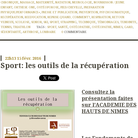
CHRONIQUE
,
MASSAGE
,
MATERNITÉ
,
NATATION
,
NEUROLOGIE
,
NOURRISSON / JEUNE
ENFANT
,
ORTHESE ONE
,
OSTÉOPOROSE
,
PIED/CHEVILLE
,
PREPARATION
PHYSIQUE/PERFORMANCE+
,
PRESSE ET PUBLICATION
,
PREVENTION
,
PSYCHOSOMATIQUE
,
RECUPÉRATION
,
REEDUCATION
,
REPRISE:QUAND, COMMENT?
,
RESPIRATION
,
RETOUR
VEINEUX
,
SCOLIOSE
,
SENIOR
,
SKI
,
SPORT
,
STRAPPING
,
TECHNIQUE
,
TÉMOINIAGES
,
TENDINITE
,
TENNIS
,
TRIATHLON
TAGS :
SPORT
,
SANTÉ
,
OSTÉOPATHIE
,
OSTÉOPATHE
,
NIMES
,
GARD
,
SÉDENTARITÉ
,
ARTHROSE
,
LOMBAIRE
0
COMMENTAIRE
22h13
15
févr. 2016
Sport: les outils de la récupération
Consultez la
présentation faites
sur l'ACADEMIE DES
HAUTS DE NIMES
Les Fondements de