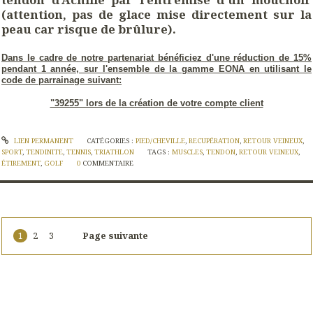
(attention, pas de glace mise directement sur la
peau car risque de brûlure).
Dans le cadre de notre partenariat bénéficiez d'une réduction de 15%
pendant 1 année, sur l'ensemble de la gamme EONA en utilisant le
code de parrainage suivant:
"39255" lors de la création de votre compte client
LIEN PERMANENT
CATÉGORIES :
PIED/CHEVILLE
,
RECUPÉRATION
,
RETOUR VEINEUX
,
SPORT
,
TENDINITE
,
TENNIS
,
TRIATHLON
TAGS :
MUSCLES
,
TENDON
,
RETOUR VEINEUX
,
ÉTIREMENT
,
GOLF
0
COMMENTAIRE
1
2
3
Page suivante