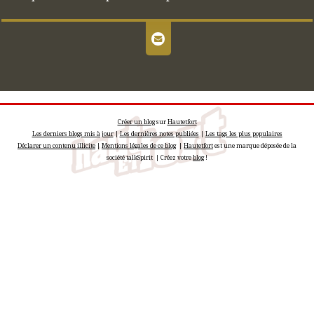
Créer un blog
sur
Hautetfort
Les derniers blogs mis à jour
|
Les dernières notes publiées
|
Les tags les plus populaires
Déclarer un contenu illicite
|
Mentions légales de ce blog
|
Hautetfort
est une marque déposée de la
société talkSpirit | Créez votre
blog
!