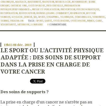
CHRONIQUE
,
MASSAGE
,
MATERNITÉ
,
NATATION
,
NEUROLOGIE
,
NOURRISSON / JEUNE
ENFANT
,
ORTHESE ONE
,
OSTÉOPOROSE
,
PIED/CHEVILLE
,
PREPARATION
PHYSIQUE/PERFORMANCE+
,
PRESSE ET PUBLICATION
,
PREVENTION
,
PSYCHOSOMATIQUE
,
RECUPÉRATION
,
REEDUCATION
,
REPRISE:QUAND, COMMENT?
,
RESPIRATION
,
RETOUR
VEINEUX
,
SCOLIOSE
,
SENIOR
,
SKI
,
SPORT
,
STRAPPING
,
TECHNIQUE
,
TÉMOINIAGES
,
TENDINITE
,
TENNIS
,
TRIATHLON
TAGS :
SPORT
,
SANTÉ
,
OSTÉOPATHIE
,
OSTÉOPATHE
,
NIMES
,
GARD
,
SÉDENTARITÉ
,
ARTHROSE
,
LOMBAIRE
0
COMMENTAIRE
19h15
08
déc. 2019
LE SPORT OU L’ACTIVITÉ PHYSIQUE
ADAPTÉE : DES SOINS DE SUPPORT
DANS LA PRISE EN CHARGE DE
VOTRE CANCER
Des soins de supports ?
La prise en charge d’un cancer ne s’arrête pas au