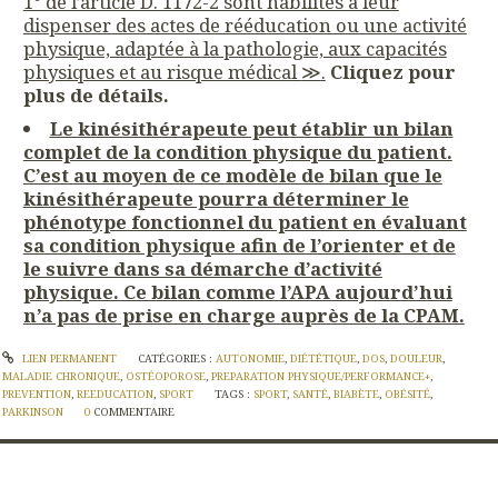
1° de l’article D. 1172-2 sont habilites à leur
dispenser des actes de rééducation ou une activité
physique, adaptée à la pathologie, aux capacités
physiques et au risque médical
≫
.
Cliquez pour
plus de détails.
Le kinésithérapeute peut établir un bilan
complet de la condition physique du patient.
C’est au moyen de ce modèle de bilan que le
kinésithérapeute pourra déterminer le
phénotype fonctionnel du patient en évaluant
sa condition physique afin de l’orienter et de
le suivre dans sa démarche d’activité
physique. Ce bilan comme l’APA aujourd’hui
n’a pas de prise en charge auprès de la CPAM.
LIEN PERMANENT
CATÉGORIES :
AUTONOMIE
,
DIÉTÉTIQUE
,
DOS
,
DOULEUR
,
MALADIE CHRONIQUE
,
OSTÉOPOROSE
,
PREPARATION PHYSIQUE/PERFORMANCE+
,
PREVENTION
,
REEDUCATION
,
SPORT
TAGS :
SPORT
,
SANTÉ
,
BIABÈTE
,
OBÉSITÉ
,
PARKINSON
0
COMMENTAIRE