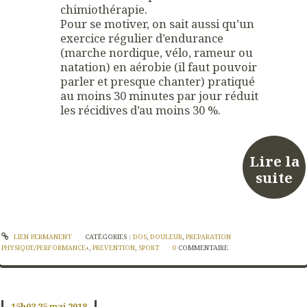
chimiothérapie.
Pour se motiver, on sait aussi qu’un
exercice régulier d’endurance
(marche nordique, vélo, rameur ou
natation) en aérobie (il faut pouvoir
parler et presque chanter) pratiqué
au moins 30 minutes par jour réduit
les récidives d’au moins 30 %.
Lire la
suite
LIEN PERMANENT
CATÉGORIES :
DOS
,
DOULEUR
,
PREPARATION
PHYSIQUE/PERFORMANCE+
,
PREVENTION
,
SPORT
0
COMMENTAIRE
15h03
25
mai 2018