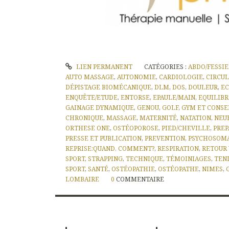
LIEN PERMANENT
CATÉGORIES :
ABDO/FESSI
AUTO MASSAGE
,
AUTONOMIE
,
CARDIOLOGIE
,
CIRCU
DÉPISTAGE BIOMÉCANIQUE
,
DLM
,
DOS
,
DOULEUR
,
EC
ENQUÊTE/ETUDE
,
ENTORSE
,
EPAULE/MAIN
,
EQUILIB
GAINAGE DYNAMIQUE
,
GENOU
,
GOLF
,
GYM ET CONSE
CHRONIQUE
,
MASSAGE
,
MATERNITÉ
,
NATATION
,
NEU
ORTHESE ONE
,
OSTÉOPOROSE
,
PIED/CHEVILLE
,
PREP
PRESSE ET PUBLICATION
,
PREVENTION
,
PSYCHOSOM
REPRISE:QUAND, COMMENT?
,
RESPIRATION
,
RETOUR
SPORT
,
STRAPPING
,
TECHNIQUE
,
TÉMOINIAGES
,
TEN
SPORT
,
SANTÉ
,
OSTÉOPATHIE
,
OSTÉOPATHE
,
NIMES
,
LOMBAIRE
0
COMMENTAIRE