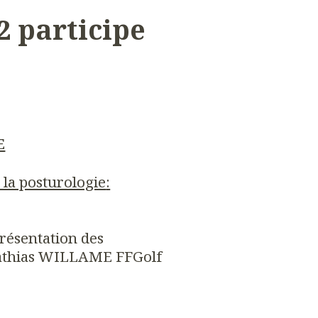
2 participe
E
 la posturologie
:
Présentation des
Mathias WILLAME FFGolf