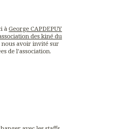
i à
George CAPDEPUY
association des kiné du
 nous avoir invité sur
s de l'association.
hanger avec les staffs