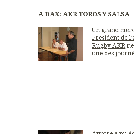
A DAX: AKR TOROS Y SALSA
Un grand merc
Président de l'
Rugby AKR
ne
une des journée
Aurore a pu éc