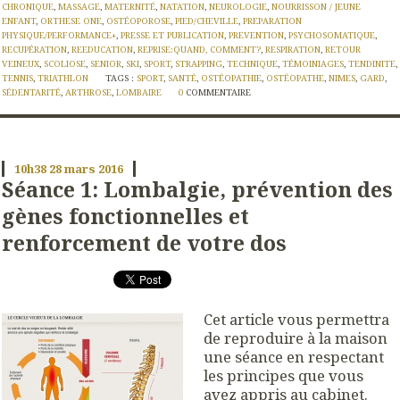
CHRONIQUE
,
MASSAGE
,
MATERNITÉ
,
NATATION
,
NEUROLOGIE
,
NOURRISSON / JEUNE
ENFANT
,
ORTHESE ONE
,
OSTÉOPOROSE
,
PIED/CHEVILLE
,
PREPARATION
PHYSIQUE/PERFORMANCE+
,
PRESSE ET PUBLICATION
,
PREVENTION
,
PSYCHOSOMATIQUE
,
RECUPÉRATION
,
REEDUCATION
,
REPRISE:QUAND, COMMENT?
,
RESPIRATION
,
RETOUR
VEINEUX
,
SCOLIOSE
,
SENIOR
,
SKI
,
SPORT
,
STRAPPING
,
TECHNIQUE
,
TÉMOINIAGES
,
TENDINITE
,
TENNIS
,
TRIATHLON
TAGS :
SPORT
,
SANTÉ
,
OSTÉOPATHIE
,
OSTÉOPATHE
,
NIMES
,
GARD
,
SÉDENTARITÉ
,
ARTHROSE
,
LOMBAIRE
0
COMMENTAIRE
10h38
28
mars 2016
Séance 1: Lombalgie, prévention des
gènes fonctionnelles et
renforcement de votre dos
Cet article vous permettra
de reproduire à la maison
une séance en respectant
les principes que vous
avez appris au cabinet.