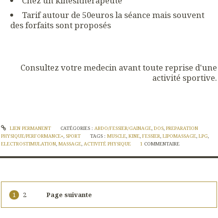
Chez un kinésithérapeute
Tarif autour de 50euros la séance mais souvent
des forfaits sont proposés
Consultez votre medecin avant toute reprise d'une
activité sportive.
LIEN PERMANENT
CATÉGORIES :
ABDO/FESSIER/GAINAGE
,
DOS
,
PREPARATION
PHYSIQUE/PERFORMANCE+
,
SPORT
TAGS :
MUSCLE
,
KINE
,
FESSIER
,
LIPOMASSAGE
,
LPG
,
ELECTROSTIMULATION
,
MASSAGE
,
ACTIVITÉ PHYSIQUE
1
COMMENTAIRE
1
2
Page suivante