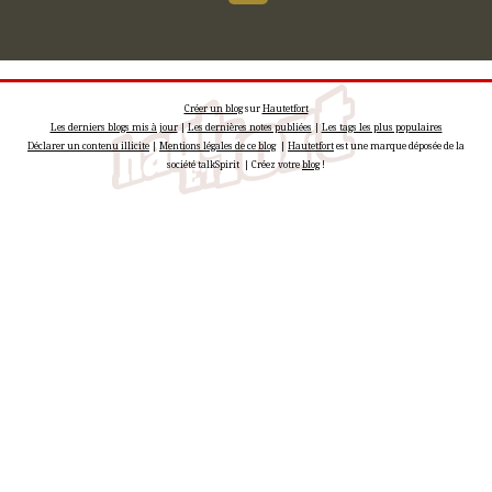
Créer un blog
sur
Hautetfort
Les derniers blogs mis à jour
|
Les dernières notes publiées
|
Les tags les plus populaires
Déclarer un contenu illicite
|
Mentions légales de ce blog
|
Hautetfort
est une marque déposée de la
société talkSpirit | Créez votre
blog
!