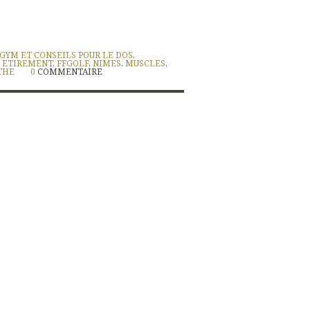
GYM ET CONSEILS POUR LE DOS
,
,
ETIREMENT
,
FFGOLF
,
NIMES
,
MUSCLES
,
THE
0
COMMENTAIRE