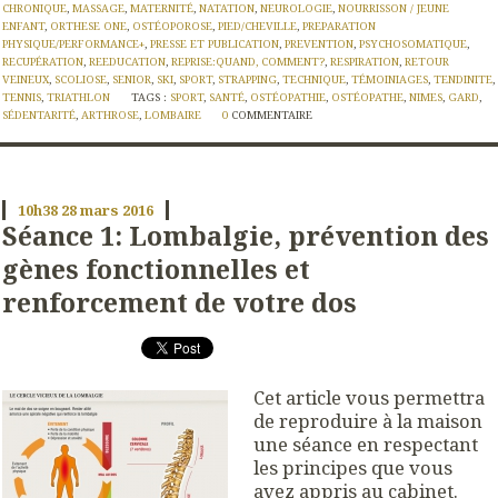
CHRONIQUE
,
MASSAGE
,
MATERNITÉ
,
NATATION
,
NEUROLOGIE
,
NOURRISSON / JEUNE
ENFANT
,
ORTHESE ONE
,
OSTÉOPOROSE
,
PIED/CHEVILLE
,
PREPARATION
PHYSIQUE/PERFORMANCE+
,
PRESSE ET PUBLICATION
,
PREVENTION
,
PSYCHOSOMATIQUE
,
RECUPÉRATION
,
REEDUCATION
,
REPRISE:QUAND, COMMENT?
,
RESPIRATION
,
RETOUR
VEINEUX
,
SCOLIOSE
,
SENIOR
,
SKI
,
SPORT
,
STRAPPING
,
TECHNIQUE
,
TÉMOINIAGES
,
TENDINITE
,
TENNIS
,
TRIATHLON
TAGS :
SPORT
,
SANTÉ
,
OSTÉOPATHIE
,
OSTÉOPATHE
,
NIMES
,
GARD
,
SÉDENTARITÉ
,
ARTHROSE
,
LOMBAIRE
0
COMMENTAIRE
10h38
28
mars 2016
Séance 1: Lombalgie, prévention des
gènes fonctionnelles et
renforcement de votre dos
Cet article vous permettra
de reproduire à la maison
une séance en respectant
les principes que vous
avez appris au cabinet.