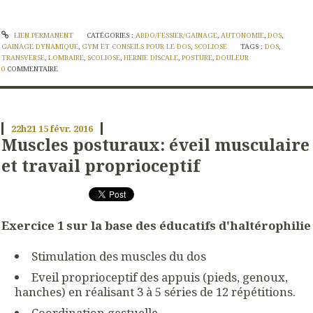
LIEN PERMANENT
CATÉGORIES :
ABDO/FESSIER/GAINAGE
,
AUTONOMIE
,
DOS
,
GAINAGE DYNAMIQUE
,
GYM ET CONSEILS POUR LE DOS
,
SCOLIOSE
TAGS :
DOS
,
TRANSVERSE
,
LOMBAIRE
,
SCOLIOSE
,
HERNIE DISCALE
,
POSTURE
,
DOULEUR
0
COMMENTAIRE
22h21
15
févr. 2016
Muscles posturaux: éveil musculaire
et travail proprioceptif
Exercice 1 sur la base des éducatifs d'haltérophilie
Stimulation des muscles du dos
Eveil proprioceptif des appuis (pieds, genoux,
hanches) en réalisant 3 à 5 séries de 12 répétitions.
Coordination gestuelle