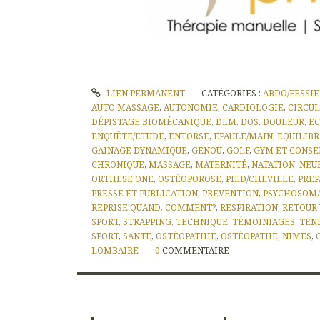
LIEN PERMANENT
CATÉGORIES :
ABDO/FESSI
AUTO MASSAGE
,
AUTONOMIE
,
CARDIOLOGIE
,
CIRCU
DÉPISTAGE BIOMÉCANIQUE
,
DLM
,
DOS
,
DOULEUR
,
EC
ENQUÊTE/ETUDE
,
ENTORSE
,
EPAULE/MAIN
,
EQUILIB
GAINAGE DYNAMIQUE
,
GENOU
,
GOLF
,
GYM ET CONSE
CHRONIQUE
,
MASSAGE
,
MATERNITÉ
,
NATATION
,
NEU
ORTHESE ONE
,
OSTÉOPOROSE
,
PIED/CHEVILLE
,
PREP
PRESSE ET PUBLICATION
,
PREVENTION
,
PSYCHOSOM
REPRISE:QUAND, COMMENT?
,
RESPIRATION
,
RETOUR
SPORT
,
STRAPPING
,
TECHNIQUE
,
TÉMOINIAGES
,
TEN
SPORT
,
SANTÉ
,
OSTÉOPATHIE
,
OSTÉOPATHE
,
NIMES
,
LOMBAIRE
0
COMMENTAIRE