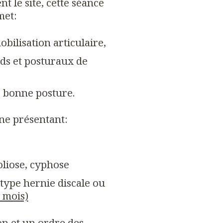
t le site, cette séance
met:
bilisation articulaire,
ds et posturaux de
e bonne posture.
nne présentant:
oliose, cyphose
type hernie discale ou
 mois)
on et un ordre des