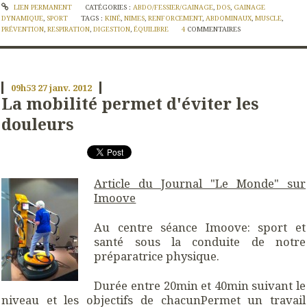
LIEN PERMANENT
CATÉGORIES :
ABDO/FESSIER/GAINAGE
,
DOS
,
GAINAGE
DYNAMIQUE
,
SPORT
TAGS :
KINÉ
,
NIMES
,
RENFORCEMENT
,
ABDOMINAUX
,
MUSCLE
,
PRÉVENTION
,
RESPIRATION
,
DIGESTION
,
ÉQUILIBRE
4
COMMENTAIRES
09h53
27
janv. 2012
La mobilité permet d'éviter les
douleurs
Article du Journal "Le Monde" sur
Imoove
Au centre séance Imoove: sport et
santé sous la conduite de notre
préparatrice physique.
Durée entre 20min et 40min suivant le
niveau et les objectifs de chacunPermet un travail