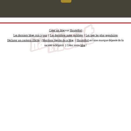
Créer un blog
sur
Hautetfort
Les derniers blogs mis à jour
|
Les dernières notes publiées
|
Les tags les plus populaires
Déclarer un contenu illicite
|
Mentions légales de ce blog
|
Hautetfort
est une marque déposée de la
société talkSpirit | Créez votre
blog
!