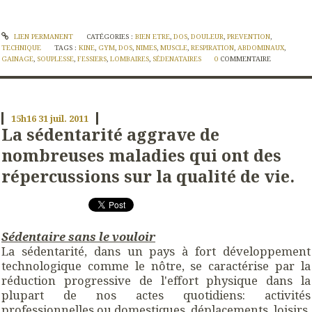
LIEN PERMANENT
CATÉGORIES :
BIEN ETRE
,
DOS
,
DOULEUR
,
PREVENTION
,
TECHNIQUE
TAGS :
KINE
,
GYM
,
DOS
,
NIMES
,
MUSCLE
,
RESPIRATION
,
ABDOMINAUX
,
GAINAGE
,
SOUPLESSE
,
FESSIERS
,
LOMBAIRES
,
SÉDENATAIRES
0
COMMENTAIRE
15h16
31
juil. 2011
La sédentarité aggrave de
nombreuses maladies qui ont des
répercussions sur la qualité de vie.
Sédentaire sans le vouloir
La sédentarité, dans un pays à fort développement
technologique comme le nôtre, se caractérise par la
réduction progressive de l'effort physique dans la
plupart de nos actes quotidiens: activités
professionnelles ou domestiques, déplacements, loisirs,