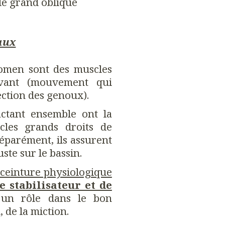
t le grand oblique
aux
domen sont des muscles
avant (mouvement qui
ection des genoux).
actant ensemble ont la
les grands droits de
éparément, ils assurent
uste sur le bassin.
 ceinture physiologique
e stabilisateur et de
un rôle dans le bon
 de la miction.