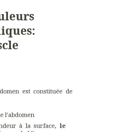
uleurs
iques:
scle
bdomen est constituée de
 de l'abdomen
ondeur à la surface,
le